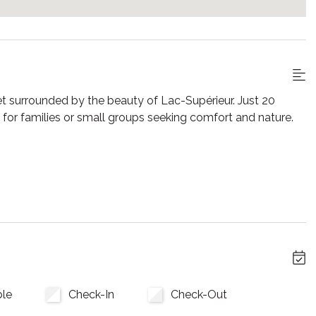
t surrounded by the beauty of Lac-Supérieur. Just 20
 for families or small groups seeking comfort and nature.
, a fireplace, and a large smart TV. The fully equipped
ls together.
 the games room with foosball and board games. Each
t views.
tness center, tennis courts, beach, or explore Mont-
ble
Check-In
Check-Out