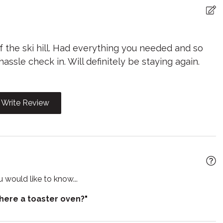
r
Games
yer
Heating
ter
Internet
f the ski hill. Had everything you needed and so
sle check in. Will definitely be staying again.
n
Kitchen utensils
 Friendly
Linens
e
Write Review
r furniture
Outdoor grill
rator
Sauna
r
Smart TV
Suitable for children
 would like to know...
r
Toilet
there a toaster oven?"
TV