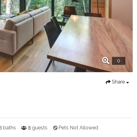
Share
3
8
baths
guests
Pets Not Allowed