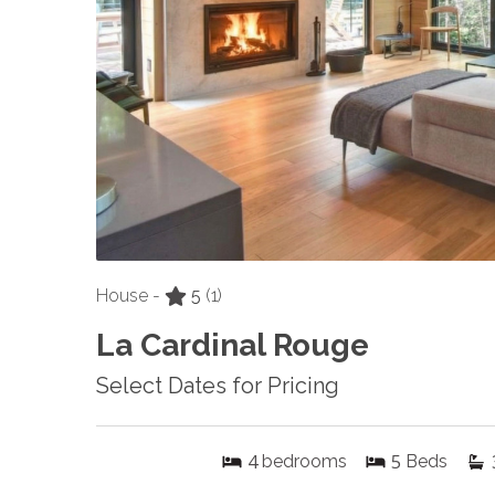
House -
5
(1)
La Cardinal Rouge
Select Dates for Pricing
4
5
bedrooms
Beds