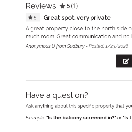
Reviews
5
(1)
Free WiFi
Freeze
Great spot, very private
Garden or backyard
Hair Dr
5
Hot tub
Hot wa
A great property close to the north side o
much room. Great communication and no has
Jacuzzi
Kitche
Anonymous U from Sudbury -
Posted: 1/23/2026
Lake
Laptop
workspac
Microwave
Outdoo
Oven
Refrige
Shampoo
Showe
Have a question?
Smoke detector
Stove
Ask anything about this specific property that you
Suitable for infants
Toaste
Example:
"Is the balcony screened in?"
or
"Is 
Towels
Tub