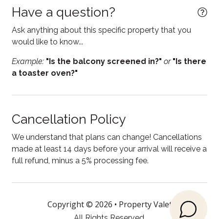
Essentials
*Il s'agit d'une unité sans fumée
Have a question?
Fire Extinguisher
*Le café n'est pas fourni
Ask anything about this specific property that you
Free parking
would like to know...
CITQ #: 312349
Free WiFi
Example:
"Is the balcony screened in?"
or
"Is there
a toaster oven?"
Freezer
Garage
Garden or backyard
Cancellation Policy
Heating
We understand that plans can change! Cancellations
Hot water
made at least 14 days before your arrival will receive a
full refund, minus a 5% processing fee.
Internet
Kitchen
Kitchen utensils
Copyright © 2026 •
Property Valet
All Rights Reserved.