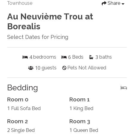
Townhouse
Share
Au Neuvième Trou at
Borealis
Select Dates for Pricing
4
6
3
bedrooms
Beds
baths
10
guests
Pets Not Allowed
Bedding
Room 0
Room 1
1
1
Full Sofa Bed
King Bed
Room 2
Room 3
2
1
Single Bed
Queen Bed