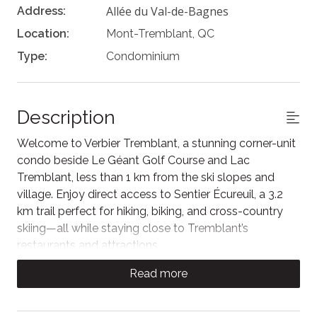
Allée du Val-de-Bagnes
Address:
Location:
Mont-Tremblant, QC
Type:
Condominium
Description
Welcome to Verbier Tremblant, a stunning corner-unit
condo beside Le Géant Golf Course and Lac
Tremblant, less than 1 km from the ski slopes and
village. Enjoy direct access to Sentier Écureuil, a 3.2
km trail perfect for hiking, biking, and cross-country
skiing—all while staying close to Tremblant’s
restaurants and attractions.
This bright two-storey condo features floor-to-ceiling
Read more
windows, a cozy gas fireplace, and a fully equipped
modern kitchen. Step out to the balcony with BBQ