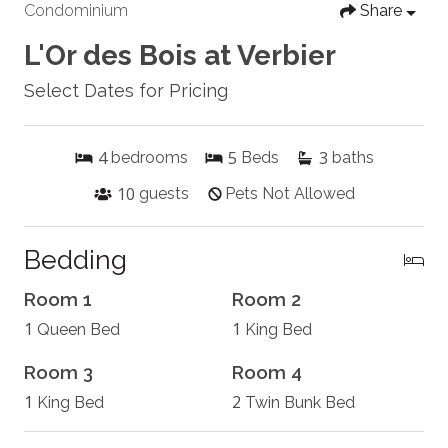
Condominium
Share
L'Or des Bois at Verbier
Select Dates for Pricing
4
5
3
bedrooms
Beds
baths
10
guests
Pets Not Allowed
Bedding
Room 1
Room 2
1
1
Queen Bed
King Bed
Room 3
Room 4
1
2
King Bed
Twin Bunk Bed