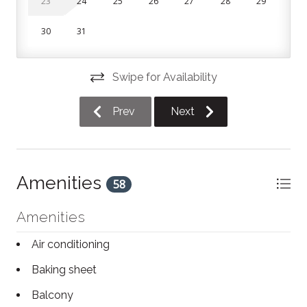
23
24
25
26
27
28
29
- Free shuttle to slopes and village
30
31
- 2 underground parking spots + EV outlet (Outlet is
240V)
Swipe for Availability
- Private ski locker
Bienvenue à Verbier Tremblant, un superbe
Prev
Next
appartement d'angle situé à côté du parcours de golf
Le Géant et du lac Tremblant, à moins d'un kilomètre
des pistes de ski et du village. Profitez d'un accès
direct au Sentier Écureuil, un sentier de 3,2 km idéal
Amenities
58
pour la randonnée, le vélo et le ski de fond, tout en
restant à proximité des restaurants et des attractions
Amenities
de Tremblant.
Air conditioning
L'espace
Baking sheet
Ce condo lumineux de deux étages dispose de baies
Balcony
vitrées, d'une cheminée à gaz confortable et d'une