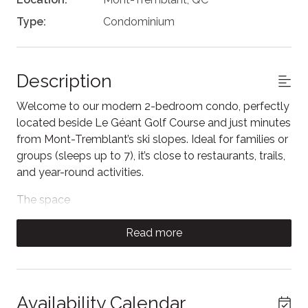
Type:
Condominium
Description
Welcome to our modern 2-bedroom condo, perfectly
located beside Le Géant Golf Course and just minutes
from Mont-Tremblant’s ski slopes. Ideal for families or
groups (sleeps up to 7), it’s close to restaurants, trails,
and year-round activities.
The space
Relax by the gas fireplace after a day outdoors, or
Read more
cook your favorite meals in the fully equipped modern
kitchen.
Primary bedroom: king bed + ensuite
Availability Calendar