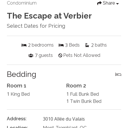
Condominium
Share
The Escape at Verbier
Select Dates for Pricing
2
3
2
bedrooms
Beds
baths
7
guests
Pets Not Allowed
Bedding
Room 1
Room 2
1
1
King Bed
Full Bunk Bed
1
Twin Bunk Bed
3010 Allée du Valais
Address:
Location:
Mont-Tremblant, QC