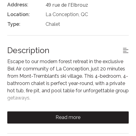
49 rue de l'Elbrouz
Address:
Location:
La Conception, QC
Type:
Chalet
Description
Escape to our modern forest retreat in the exclusive
Bel Air community of La Conception, just 20 minutes
from Mont-Tremblant’s ski village. This 4-bedroom, 4-
bathroom chalet is perfect year-round, with a private
hot tub, fire pit, and pool table for unforgettable group
getaways.
The space
Read more
After a day outdoors, relax in the open living area with
cozy seating, a gas fireplace, and Smart TV. Challenge